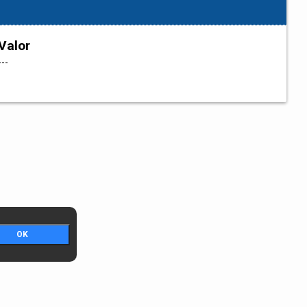
Valor
---
OK