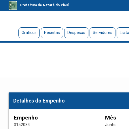
Prefeitura de Nazaré do Piauí
Gráficos
Receitas
Despesas
Servidores
Licit
Detalhes do Empenho
Empenho
Mês
0152034
Junho