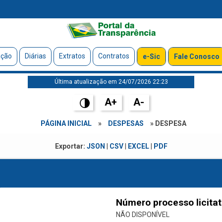
ação
Diárias
Extratos
Contratos
e-Sic
Fale Conosco
Última atualização em 24/07/2026 22:23
A+
A-
PÁGINA INICIAL
»
DESPESAS
» DESPESA
Exportar:
JSON
|
CSV
|
EXCEL
|
PDF
Número processo licitat
NÃO DISPONÍVEL