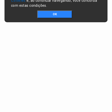
Cookies
e, ao continuar navegando, você concorda
com estas condições.
OK
Portal da transparência © Copyright. Todos os direitos reservados
Prefeitura de Nazaré do Piauí / PI
CNPJ:
06.554.141/0001-32
Praça Dr. Sebastião Martins, nº 478, Centro
CEP:
64825-000 - Nazaré do Piauí/PI