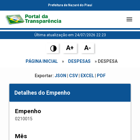
Prefeitura de Nazaré do Piauí
Última atualização em 24/07/2026 22:23
A+
A-
PÁGINA INICIAL
»
DESPESAS
» DESPESA
Exportar:
JSON
|
CSV
|
EXCEL
|
PDF
Detalhes do Empenho
Empenho
0210015
Mês