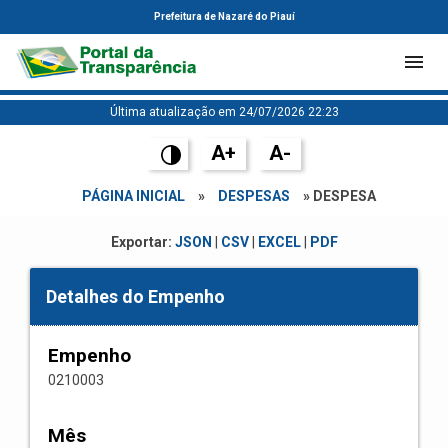
Prefeitura de Nazaré do Piauí
Última atualização em 24/07/2026 22:23
A+
A-
PÁGINA INICIAL
»
DESPESAS
» DESPESA
Exportar:
JSON
|
CSV
|
EXCEL
|
PDF
Detalhes do Empenho
Empenho
0210003
Mês