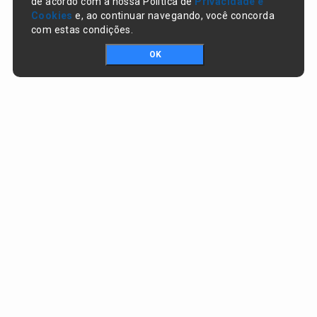
de acordo com a nossa Política de
Privacidade e
Cookies
e, ao continuar navegando, você concorda
com estas condições.
OK
Portal da transparência © Copyright. Todos os direitos reservados
Prefeitura de Nazaré do Piauí / PI
CNPJ:
06.554.141/0001-32