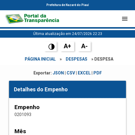
Prefeitura de Nazaré do Piauí
Última atualização em 24/07/2026 22:23
A+
A-
PÁGINA INICIAL
»
DESPESAS
» DESPESA
Exportar:
JSON
|
CSV
|
EXCEL
|
PDF
Detalhes do Empenho
Empenho
0201093
Mês