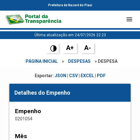
Prefeitura de Nazaré do Piauí
Última atualização em 24/07/2026 22:23
A+
A-
PÁGINA INICIAL
»
DESPESAS
» DESPESA
Exportar:
JSON
|
CSV
|
EXCEL
|
PDF
Detalhes do Empenho
Empenho
0201054
Mês