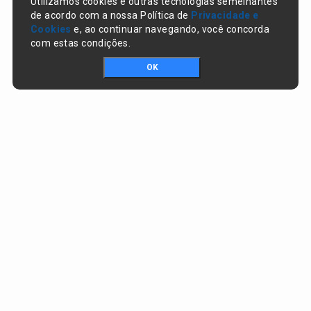
Utilizamos cookies e outras tecnologias semelhantes
de acordo com a nossa Política de
Privacidade e
Cookies
e, ao continuar navegando, você concorda
com estas condições.
OK
Portal da transparência © Copyright. Todos os direitos reservados
Prefeitura de Nazaré do Piauí / PI