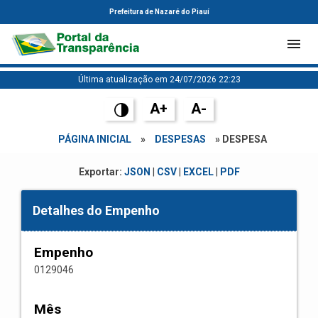
Prefeitura de Nazaré do Piauí
Última atualização em 24/07/2026 22:23
A+
A-
PÁGINA INICIAL
»
DESPESAS
» DESPESA
Exportar:
JSON
|
CSV
|
EXCEL
|
PDF
Detalhes do Empenho
Empenho
0129046
Mês