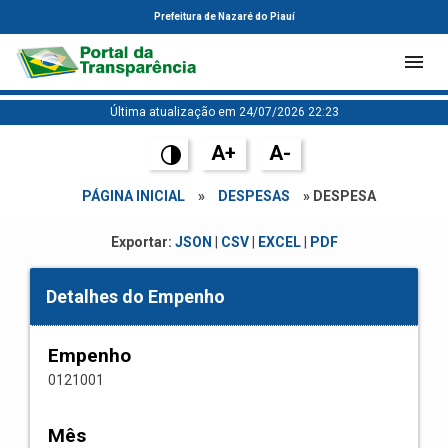
Prefeitura de Nazaré do Piauí
Última atualização em 24/07/2026 22:23
A+
A-
PÁGINA INICIAL
»
DESPESAS
» DESPESA
Exportar:
JSON
|
CSV
|
EXCEL
|
PDF
Detalhes do Empenho
Empenho
0121001
Mês