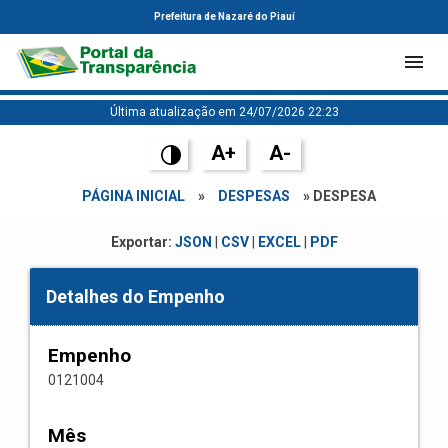
Prefeitura de Nazaré do Piauí
Última atualização em 24/07/2026 22:23
A+
A-
PÁGINA INICIAL
»
DESPESAS
» DESPESA
Exportar:
JSON
|
CSV
|
EXCEL
|
PDF
Detalhes do Empenho
Empenho
0121004
Mês