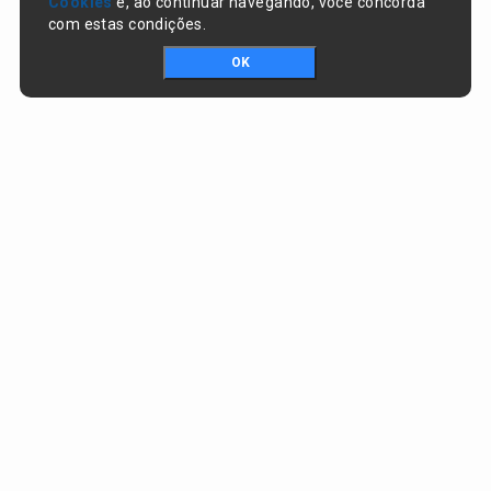
Cookies
e, ao continuar navegando, você concorda
com estas condições.
OK
Portal da transparência © Copyright. Todos os direitos reservados
Prefeitura de Nazaré do Piauí / PI
CNPJ:
06.554.141/0001-32
Praça Dr. Sebastião Martins, nº 478, Centro
CEP:
64825-000 - Nazaré do Piauí/PI