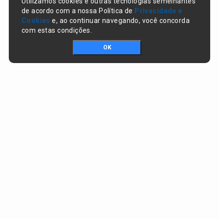
Utilizamos cookies e outras tecnologias semelhantes
de acordo com a nossa Política de
Privacidade e
Cookies
e, ao continuar navegando, você concorda
com estas condições.
OK
Portal da transparência © Copyright. Todos os direitos reservados
Prefeitura de Nazaré do Piauí / PI