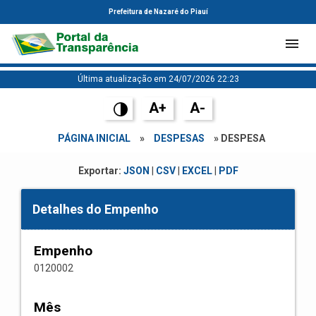
Prefeitura de Nazaré do Piauí
Última atualização em 24/07/2026 22:23
A+
A-
PÁGINA INICIAL
»
DESPESAS
» DESPESA
Exportar:
JSON
|
CSV
|
EXCEL
|
PDF
Detalhes do Empenho
Empenho
0120002
Mês