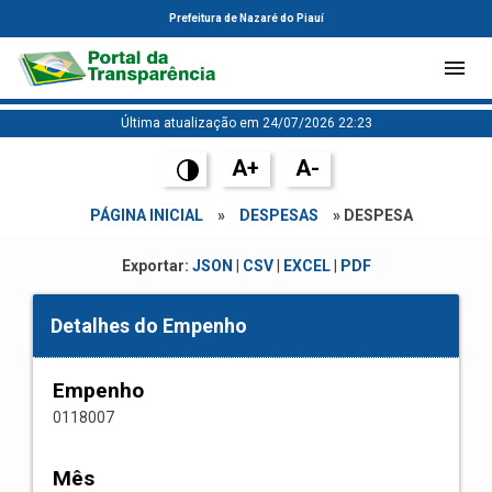
Prefeitura de Nazaré do Piauí
Última atualização em 24/07/2026 22:23
A+
A-
PÁGINA INICIAL
»
DESPESAS
» DESPESA
Exportar:
JSON
|
CSV
|
EXCEL
|
PDF
Detalhes do Empenho
Empenho
0118007
Mês