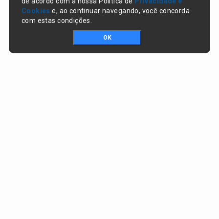
de acordo com a nossa Política de
Privacidade e
Cookies
e, ao continuar navegando, você concorda
com estas condições.
OK
Portal da transparência © Copyright. Todos os direitos reservados
Prefeitura de Nazaré do Piauí / PI
CNPJ:
06.554.141/0001-32