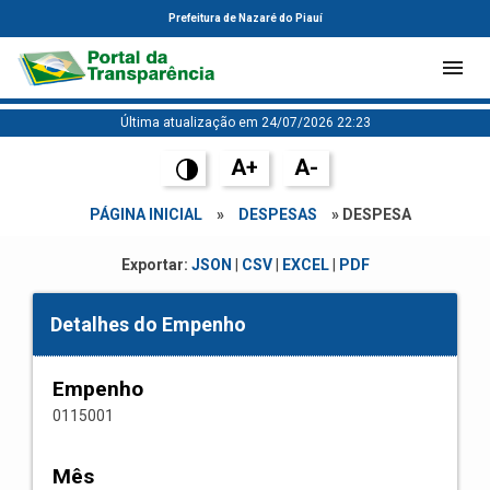
Prefeitura de Nazaré do Piauí
Última atualização em 24/07/2026 22:23
A+
A-
PÁGINA INICIAL
»
DESPESAS
» DESPESA
Exportar:
JSON
|
CSV
|
EXCEL
|
PDF
Detalhes do Empenho
Empenho
0115001
Mês