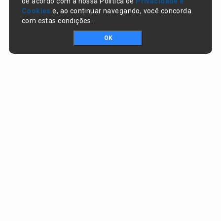
de acordo com a nossa Política de
Privacidade e
Cookies
e, ao continuar navegando, você concorda
com estas condições.
OK
Portal da transparência © Copyright. Todos os direitos reservados
Prefeitura de Nazaré do Piauí / PI
CNPJ:
06.554.141/0001-32