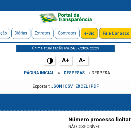
ação
Diárias
Extratos
Contratos
e-Sic
Fale Conosco
Última atualização em 24/07/2026 22:23
A+
A-
PÁGINA INICIAL
»
DESPESAS
» DESPESA
Exportar:
JSON
|
CSV
|
EXCEL
|
PDF
Número processo licitat
NÃO DISPONÍVEL