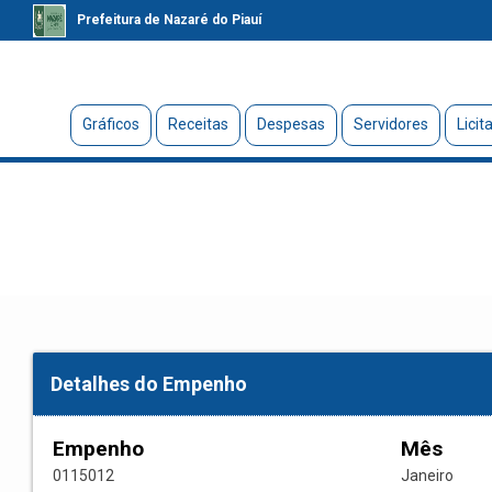
Prefeitura de Nazaré do Piauí
Gráficos
Receitas
Despesas
Servidores
Licit
Detalhes do Empenho
Empenho
Mês
0115012
Janeiro