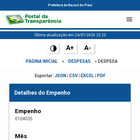
Prefeitura de Nazaré do Piauí
Última atualização em 24/07/2026 22:23
A+
A-
PÁGINA INICIAL
»
DESPESAS
» DESPESA
Exportar:
JSON
|
CSV
|
EXCEL
|
PDF
Detalhes do Empenho
Empenho
0104035
Mês