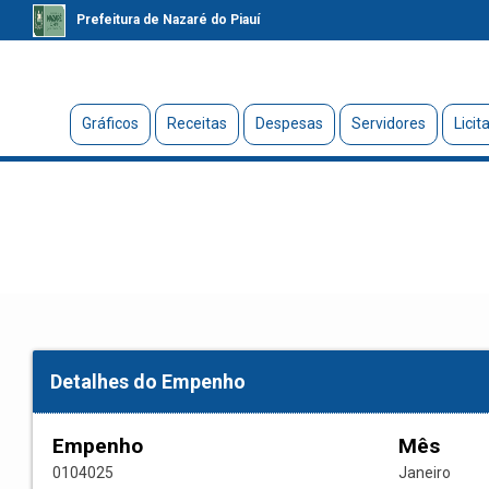
Prefeitura de Nazaré do Piauí
Gráficos
Receitas
Despesas
Servidores
Licit
Detalhes do Empenho
Empenho
Mês
0104025
Janeiro