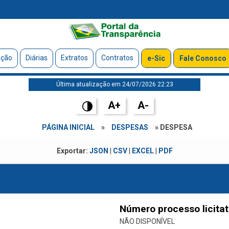
ação
Diárias
Extratos
Contratos
e-Sic
Fale Conosco
Última atualização em 24/07/2026 22:23
A+
A-
PÁGINA INICIAL
»
DESPESAS
» DESPESA
Exportar:
JSON
|
CSV
|
EXCEL
|
PDF
Número processo licitat
NÃO DISPONÍVEL